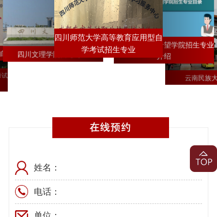
四川师范大学高等教育应用型自
西南交通大学希望学院招生专业
学考试招生专业
自考1+X招生简章
四川文理学院自考专业
介绍
考试
云南民族
姓名：
电话：
单位：