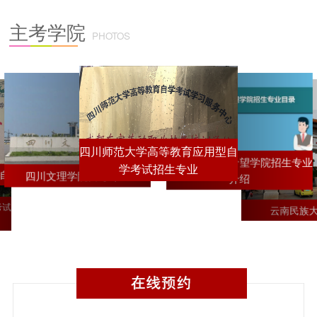
主考学院
PHOTOS
四川师范大学高等教育应用型自
西南交通大学希望学院招生专业
学考试招生专业
自考1+X招生简章
四川文理学院自考专业
介绍
考试
云南民族